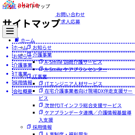
HOME
｜
サイトマップ
お問い合わせ
サイトマップ
求人応募
ホーム
お知らせ
ホーム
介護事業
お知らせ
A-Smile 訪問介護サービス
介護事業
A-Smile ケアプランセンター
IT事業
IT事業
採用情報
ITエンジニア人材サービス
在宅介護事業者向け現場DX伴走支援サー
会社概要
ビス
次世代ITインフラ総合支援サービス
ケアプランデータ連携／介護情報基盤導
入支援
採用情報
人事制度・福利厚生