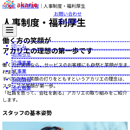
HOME
｜
採用情報
｜
人事制度・福利厚生
お問い合わせ
人事制度・福利厚生
求人応募
働く方
の
笑顔
が
ホーム
アカリエの理想
の
第一歩
です
お知らせ
介護事業
働く方が笑顔なら、サービスのお客様にも自然と笑顔が生ま
IT事業
れます。
すべての方に笑顔の灯りをともすというアカリエの理念は、
採用情報
スタッフの笑顔が第一歩。
会社概要
「社員を思って、会社を創る」アカリエの取り組みをご紹介
します。
スタッフ
の
基本姿勢