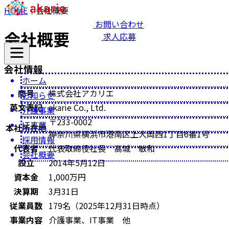
HOME
｜
会社概要
お問い合わせ
会社概要
求人応募
会社情報
ホーム
商号
株式会社アカリエ
お知らせ
英文表記
akarie Co., Ltd.
介護事業
〒233-0002
IT事業
本社所在地
神奈川県横浜市港南区上大岡西1丁目6番1号
採用情報
代表者
代表取締役社長 髙城 敏和
会社概要
設立
2014年5月12日
資本金
1,000万円
決算期
3月31日
従業員数
179名（2025年12月31日時点）
事業内容
介護事業、IT事業 他