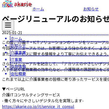
HOME
｜
お知らせ
ホーム
お知らせ
ページリニューアルのお知ら
2025-01-21
ホーム
この度、介護IT・ICTソリューションのページをリニューア
お知らせ
今回のリニューアルでは、お客様により分かりやすく、より
介護事業
また、サービスに関する情報をより丁寧にお伝えできるよう、
IT事業
さらにリニューアルを記念して、「アカリエのやさしいデジタ
採用情報
人手不足や事務業務の効率化など、介護現場の課題解決をご
会社概要
これまで以上に介護事業者の皆様に寄り添ったサービスを提
▼ページURL
介護ITコンサルティングサービス
- 働く方々にやさしいデジタル化を実現します-
https://akarie.co.jp/it/service_it_consul