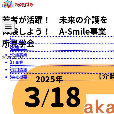
HOME
｜
お知らせ
若者が活躍！ 未来の介護を
体験しよう！ A-Smile事業
ホーム
所見学会
お知らせ
介護事業
2025-01-24
IT事業
採用情報
会社概要