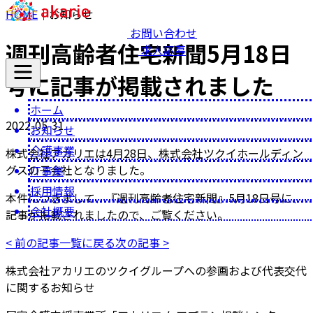
HOME
｜
お知らせ
お問い合わせ
週刊高齢者住宅新聞5月18日
求人応募
号に記事が掲載されました
ホーム
2022-05-31
お知らせ
介護事業
株式会社アカリエは4月28日、株式会社ツクイホールディン
グスの子会社となりました。
IT事業
採用情報
本件につきまして、『週刊高齢者住宅新聞』5月18日号に、
会社概要
記事が掲載されましたので、ご覧ください。
< 前の記事
一覧に戻る
次の記事 >
株式会社アカリエのツクイグループへの参画および代表交代
に関するお知らせ