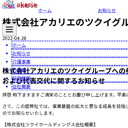
HOME
｜
お知らせ
ホーム
お知らせ
株式会社アカリエのツクイグ
2022-04-28
ホーム
お知らせ
介護事業
株式会社アカリエのツクイグループへの
IT事業
採用情報
および代表交代に関するお知らせ
会社概要
拝啓 時下ますますご清栄のこととお慶び申し上げます。平素
さて、この度弊社では、事業基盤の拡大と更なる成長を目指し、
のでお知らせいたします。
【株式会社ツクイホールディングス会社概要】