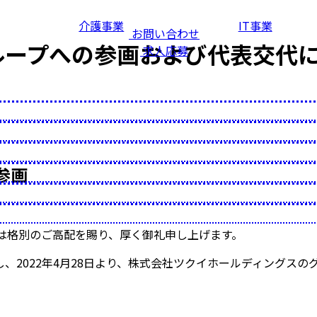
介護事業
IT事業
お問い合わせ
ループへの参画および代表交代
求人応募
参画
は格別のご高配を賜り、厚く御礼申し上げます。
2022年4月28日より、株式会社ツクイホールディングスの